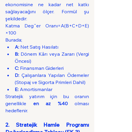
ekonomisine ne kadar net katkı 
sağlayacağını ölçer. Formül şu 
şekildedir:
Katma Deg˘​er Oranı=A(B+C+D+E)​
×100
Burada;
A:
 Net Satış Hasılatı
B:
 Dönem Kârı veya Zararı (Vergi 
Öncesi)
C:
 Finansman Giderleri
D:
 Çalışanlara Yapılan Ödemeler 
(Stopaj ve Sigorta Primleri Dahil)
E:
 Amortismanlar
Stratejik yatırım için bu oranın 
genellikle 
en az %40
 olması 
hedeflenir.
2. Stratejik Hamle Programı 