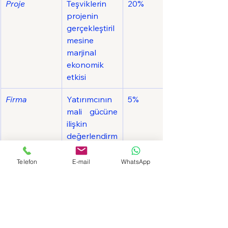
Proje
Teşviklerin 
20%
projenin 
gerçekleştiril
mesine 
marjinal 
ekonomik 
etkisi
Firma
Yatırımcının 
5%
mali gücüne 
ilişkin 
değerlendirm
e
Telefon
E-mail
WhatsApp
TOPLAM
100%
Stratejik Yatırım Teşvik 