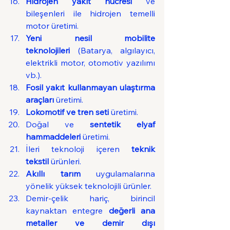
Hidrojen yakıt hücresi
 ve 
bileşenleri ile hidrojen temelli 
motor üretimi.
Yeni nesil mobilite 
teknolojileri
 (Batarya, algılayıcı, 
elektrikli motor, otomotiv yazılımı 
vb.).
Fosil yakıt kullanmayan ulaştırma 
araçları
 üretimi.
Lokomotif ve tren seti
 üretimi.
Doğal ve 
sentetik elyaf 
hammaddeleri
 üretimi.
İleri teknoloji içeren 
teknik 
tekstil
 ürünleri.
Akıllı tarım
 uygulamalarına 
yönelik yüksek teknolojili ürünler.
Demir-çelik hariç, birincil 
kaynaktan entegre 
değerli ana 
metaller ve demir dışı 