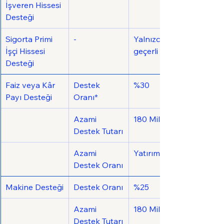
İşveren Hissesi 
Desteği
Sigorta Primi 
-
Yalnızca 6. Bölgede 
İşçi Hissesi 
geçerli 10 yıl
Desteği
Faiz veya Kâr 
Destek 
%30
Payı Desteği
Oranı*
Azami 
180 Milyon TL
Destek Tutarı
Azami 
Yatırımın %15'i
Destek Oranı
Makine Desteği
Destek Oranı
%25
Azami 
180 Milyon TL
Destek Tutarı