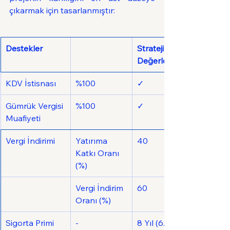
çıkarmak için tasarlanmıştır:
Destekler
Stratejik Hamle Program
Değerleri
KDV İstisnası
%100
✓
Gümrük Vergisi 
%100
✓
Muafiyeti
Vergi İndirimi
Yatırıma 
40
Katkı Oranı 
(%)
Vergi İndirim 
60
Oranı (%)
Sigorta Primi 
-
8 Yıl (6. Bölgede 12 Yıl)