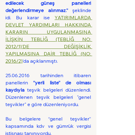
edilecek güneş panelleri 
değerlendirmeye alınmaz.”
 şeklinde 
idi. Bu karar ise 
YATIRIMLARDA 
DEVLET YARDIMLARI HAKKINDA 
KARARIN UYGULANMASINA 
İLİŞKİN TEBLİĞ (TEBLİĞ NO: 
2012/1)’DE DEĞİŞİKLİK 
YAPILMASINA DAİR TEBLİĞ (NO: 
2016/2)
’da açıklanmıştı.
25.06.2016 tarihinden itibaren 
panellerin 
“yerli liste” de olması 
kaydıyla
 teşvik belgeleri düzenlendi. 
Düzenlenen teşvik belgeleri "genel 
teşvikler" e göre düzenleniyordu. 
Bu belgelere “genel teşvikler” 
kapsamında kdv ve gümrük vergisi 
istisnası tanınıyordu.