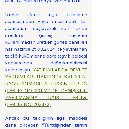
oldu. Bu durumu şöyle izah edebiliriz.
Üretim süreci ingot dilimleme 
aşamasından veya öncesindeki bir 
aşamadan başlayarak yurt içinde 
üretilmiş güneş hücreleri 
kullanılmadan üretilen güneş panelleri 
hali hazırda 25.08.2024 ‘te yayınlanan 
tebliğ hükümlerine göre teşvik belgesi 
kapsamında değerlendirilmesi 
kaldırılmıştı. 
YATIRIMLARDA DEVLET 
YARDIMLARI HAKKINDA KARARIN  
UYGULANMASINA İLİŞKİN TEBLİĞ 
(TEBLİĞ NO: 2012/1)’DE  DEĞİŞİKLİK 
YAPILMASINA DAİR TEBLİĞ  
(TEBLİĞ NO: 2024/2)
Ancak bu tebliğinin ilgili maddesi 
daha önceden 
“Yurtdışından temin 