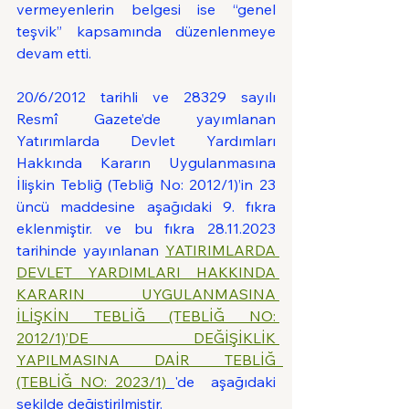
vermeyenlerin belgesi ise “genel 
teşvik” kapsamında düzenlenmeye 
devam etti.
20/6/2012 tarihli ve 28329 sayılı 
Resmî Gazete’de yayımlanan 
Yatırımlarda Devlet Yardımları 
Hakkında Kararın Uygulanmasına 
İlişkin Tebliğ (Tebliğ No: 2012/1)’in 23 
üncü maddesine aşağıdaki 9. fıkra 
eklenmiştir. ve bu fıkra 28.11.2023 
tarihinde yayınlanan 
YATIRIMLARDA 
DEVLET YARDIMLARI HAKKINDA 
KARARIN UYGULANMASINA 
İLİŞKİN TEBLİĞ (TEBLİĞ NO: 
2012/1)’DE  DEĞİŞİKLİK 
YAPILMASINA DAİR TEBLİĞ  
(TEBLİĞ NO: 2023/1)
'de  aşağıdaki 
şekilde değiştirilmiştir.