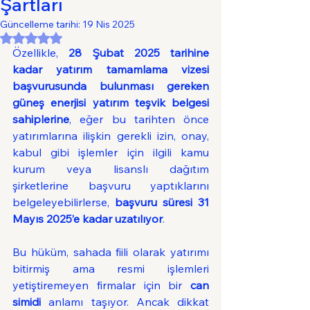
Şartları
Güncelleme tarihi:
19 Nis 2025
5 üzerinden NaN yıldız
Özellikle, 
28 Şubat 2025 tarihine 
kadar yatırım tamamlama vizesi 
başvurusunda bulunması gereken 
güneş enerjisi yatırım teşvik belgesi 
sahiplerine
, eğer bu tarihten önce 
yatırımlarına ilişkin gerekli izin, onay, 
kabul gibi işlemler için ilgili kamu 
kurum veya lisanslı dağıtım 
şirketlerine başvuru yaptıklarını 
belgeleyebilirlerse, 
başvuru süresi 31 
Mayıs 2025’e kadar uzatılıyor
.
Bu hüküm, sahada fiili olarak yatırımı 
bitirmiş ama resmi işlemleri 
yetiştiremeyen firmalar için bir 
can 
simidi
 anlamı taşıyor. Ancak dikkat 