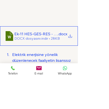
Ek-11 HES-GES-RES - Ekspertiz Raporu Şablonu
.docx
DOCX dosyasını indir • 28KB
Elektrik enerjisine yönelik 
düzenlenecek faaliyetin lisanssız 
faaliyet kapsamında olması 
zorunludur.
Telefon
E-mail
WhatsApp
Ges(Güneş Enerji Santrali) ve 
Res(Rüzgar Enerji Santrali) 
yönelik düzenlenecek söz 
konusu belgelerde faiz/kar payı 
desteği sağlanmaz.
Güneş enerjisine dayalı elektrik 