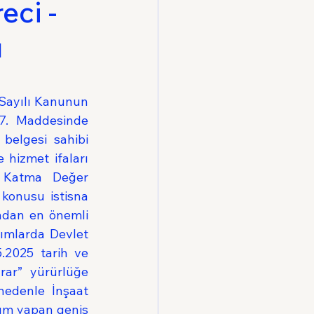
eci -
ı
Sayılı Kanunun 
7. Maddesinde 
belgesi sahibi 
 hizmet ifaları 
 Katma Değer 
konusu istisna 
ndan en önemli 
ımlarda Devlet 
.2025 tarih ve 
rar” yürürlüğe 
edenle İnşaat 
rım yapan geniş 