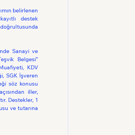
rımın belirlenen 
ayıtlı destek 
oğrultusunda 
inde Sanayi ve 
şvik Belgesi” 
uafiyeti, KDV 
ği, SGK İşveren 
eği söz konusu 
ısından iller, 
r. Destekler, 1 
usu ve tutarına 