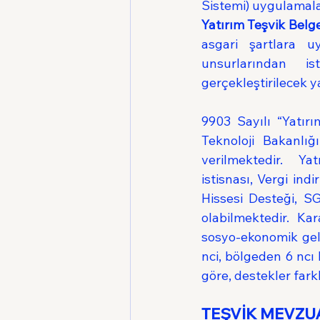
Sistemi) uygulamala
Yatırım Teşvik Belge
asgari şartlara u
unsurlarından is
gerçekleştirilecek y
9903 Sayılı “Yatır
Teknoloji Bakanlığ
verilmektedir.  Ya
istisnası, Vergi ind
Hissesi Desteği, SG
olabilmektedir. Ka
sosyo-ekonomik geliş
nci, bölgeden 6 ncı
göre, destekler farkl
TEŞVİK MEVZUA