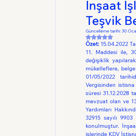
İnşaat İş
Teşvik Be
Güncelleme tarihi:
30 Oc
5 üzerinden NaN yı
Özet:
 15.04.2022 Ta
11. Maddesi ile, 
değişiklik yapılara
mükelleflere, belge 
01/05/2022 tarih
Vergisinden istisna
süresi 31.12.2028 t
mevzuat olan ve 13
Yardımları Hakkınd
32915 sayılı 9903 
konulmuştur. İnşa
işlerinde KDV İstis