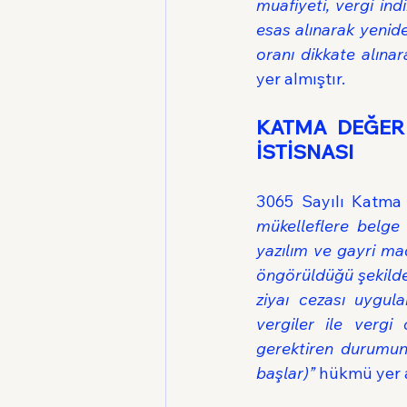
muafiyeti, vergi ind
esas alınarak yenid
oranı dikkate alına
yer almıştır.
KATMA DEĞER 
İSTİSNASI
3065 Sayılı Katma
mükelleflere belge 
yazılım ve gayri mad
öngörüldüğü şekilde
ziyaı cezası uygula
vergiler ile vergi 
gerektiren durumun 
başlar)”
 hükmü yer 