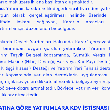
rı olmak üzere iki ana başlıktan oluşmaktadır.
si:
 Yatırımın karakteristik değerlerini ihtiva eden, yatı
ygun olarak gerçekleştirilmesi halinde üzerinde k
tifade imkanı sağlayan, Karar’ın amaçları d
atırımlar için düzenlenen bir belgedir.
ımlarda Devlet Yardımları Hakkında Karar” çerçeves
ı tarafından uygun görülen yatırımlara “Yatırım Te
tırım Teşvik Belgesi kapsamında, Gümrük Vergisi M
irimi, Makine (Hibe) Desteği, Faiz veya Kar Payı Deste
K (işçi hissesi) Desteği ve Yatırım Yeri Tahsisi dest
rar kapsamında yer alan desteklerin uygulanması aç
mişlik seviyeleri dikkate alınarak 6 bölgeye ayrılmıştı
 bölgeye doğru artmaktadır. Böylece, yatırım yeri, kon
ılık arz etmektedir.
TINA GÖRE YATIRIMLARA KDV İSTİSNASI