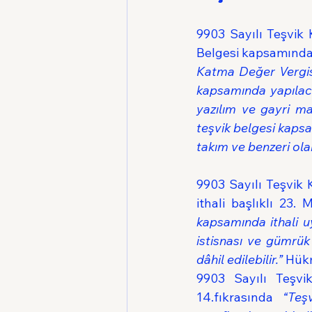
9903 Sayılı Teşvik K
Belgesi kapsamında K
Katma Değer Vergisi
kapsamında yapılaca
yazılım ve gayri ma
teşvik belgesi kapsam
takım ve benzeri olar
9903 Sayılı Teşvik 
ithali başlıklı 23.
kapsamında ithali u
istisnası ve gümrük 
dâhil edilebilir.”
 Hükm
9903 Sayılı Teşvik
14.fıkrasında
“Teş