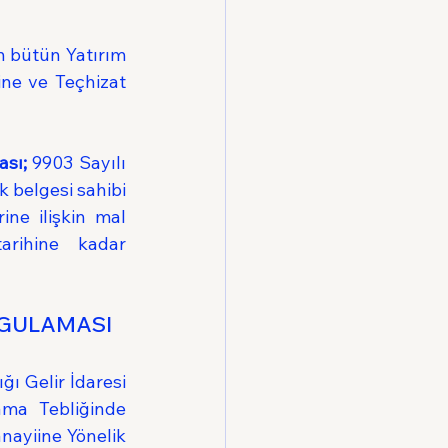
n bütün Yatırım 
ne ve Teçhizat 
ası;
 9903 Sayılı 
 belgesi sahibi 
rine ilişkin mal 
arihine kadar 
UYGULAMASI
ı Gelir İdaresi 
ma Tebliğinde 
nayiine Yönelik 