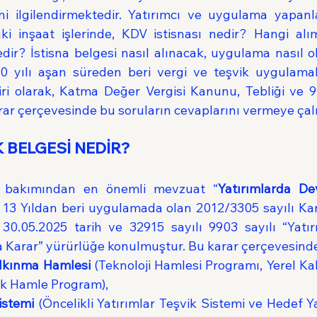
ini ilgilendirmektedir. Yatırımcı ve uygulama yapanla
i inşaat işlerinde, KDV istisnası nedir? Hangi alım
ir? İstisna belgesi nasıl alınacak, uygulama nasıl ol
0 yılı aşan süreden beri vergi ve teşvik uygulamal
iri olarak, Katma Değer Vergisi Kanunu, Tebliği ve 99
ar çerçevesinde bu soruların cevaplarını vermeye çal
K BELGESİ NEDİR?
ı bakımından en önemli mevzuat “
Yatırımlarda Dev
. 13 Yıldan beri uygulamada olan 2012/3305 sayılı Kar
e 30.05.2025 tarih ve 32915 sayılı 9903 sayılı “Yatır
 Karar” yürürlüğe konulmuştur. Bu karar çerçevesinde 
alkınma Hamlesi
 (Teknoloji Hamlesi Programı, Yerel Ka
ik Hamle Program), 
istemi
 (Öncelikli Yatırımlar Teşvik Sistemi ve Hedef Ya