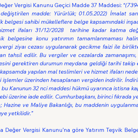
Değer Vergisi Kanunu Geçici Madde 37 Maddesi: 
“(7394
değiştirilen madde: Yürürlük; 01.05.2022) İmalat sanay
k belgesi sahibi mükelleflere belge kapsamındaki inşaat 
hizmet ifaları 31/12/2028  tarihine kadar katma değ
vik belgesine konu yatırımın tamamlanmaması halin
vergi ziyaı cezası uygulanarak gecikme faizi ile birlikte
dan tahsil edilir. Bu vergiler ve cezalarda zamanaşımı, v
sini gerektiren durumun meydana geldiği tarihi takip e
kapsamda yapılan mal teslimleri ve hizmet ifaları neden
i işlemler üzerinden hesaplanan vergiden indirilir. İndiri
, bu Kanunun 32 nci maddesi hükmü uyarınca istisna ka
bi üzerine iade edilir. Cumhurbaşkanı, birinci fıkrada ye
; Hazine ve Maliye Bakanlığı, bu maddenin uygulanmasın
ye yetkilidir.”
ma Değer Vergisi Kanunu’na göre Yatırım Teşvik Belg