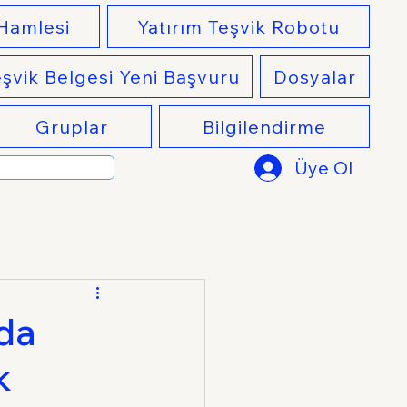
 Hamlesi
Yatırım Teşvik Robotu
eşvik Belgesi Yeni Başvuru
Dosyalar
Gruplar
Bilgilendirme
Üye Ol
nda
k