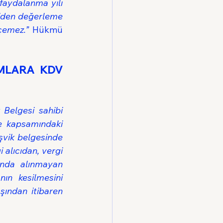
faydalanma yılı 
iden değerleme 
çemez.”
 Hükmü 
MLARA KDV 
 Belgesi sahibi 
e kapsamındaki 
şvik belgesinde 
lıcıdan, vergi 
ında alınmayan 
ın kesilmesini 
ından itibaren 