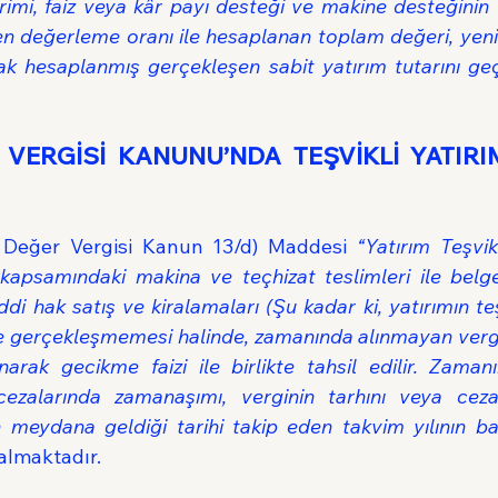
irimi, faiz veya kâr payı desteği ve makine desteğinin 
en değerleme oranı ile hesaplanan toplam değeri, yen
rak hesaplanmış gerçekleşen sabit yatırım tutarını ge
VERGİSİ KANUNU’NDA TEŞVİKLİ YATIRI
 Değer Vergisi Kanun 13/d) Maddesi 
“Yatırım Teşvik
kapsamındaki makina ve teçhizat teslimleri ile belg
di hak satış ve kiralamaları (Şu kadar ki, yatırımın te
 gerçekleşmemesi halinde, zamanında alınmayan vergi a
narak gecikme faizi ile birlikte tahsil edilir. Zaman
cezalarında zamanaşımı, verginin tarhını veya cezan
meydana geldiği tarihi takip eden takvim yılının baş
almaktadır.