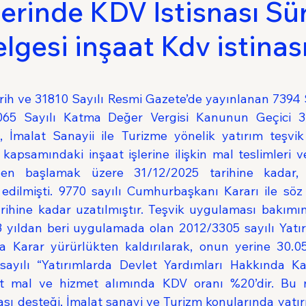
lerinde KDV İstisnası Sür
lgesi inşaat Kdv istinas
a
ldız
rih ve 31810 Sayılı Resmi Gazete’de yayınlanan 7394 
3065 Sayılı Katma Değer Vergisi Kanunun Geçici 3
k, İmalat Sanayii ile Turizme yönelik yatırım teşvik 
kapsamındaki inşaat işlerine ilişkin mal teslimleri ve
iden başlamak üzere 31/12/2025 tarihine kadar,
 edilmişti. 9770 sayılı Cumhurbaşkanı Kararı ile söz 
arihine kadar uzatılmıştır. Teşvik uygulaması bakımı
 yıldan beri uygulamada olan 2012/3305 sayılı Yatır
a Karar yürürlükten kaldırılarak, onun yerine 30.05
sayılı “Yatırımlarda Devlet Yardımları Hakkında Ka
at mal ve hizmet alımında KDV oranı %20’dir. Bu n
nası desteği, İmalat sanayi ve Turizm konularında yatı