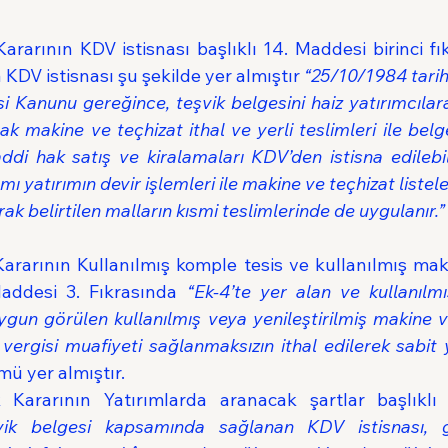
ararının KDV istisnası başlıklı
14. Maddesi birinci fı
DV istisnası şu şekilde yer almıştır 
“25/10/1984 tarihl
 Kanunu gereğince, teşvik belgesini haiz yatırımcılara
k makine ve teçhizat ithal ve yerli teslimleri ile bel
ddi hak satış ve kiralamaları KDV’den istisna edilebil
ı yatırımın devir işlemleri ile makine ve teçhizat listeler
ak belirtilen malların kısmi teslimlerinde de uygulanır.”
Kararının Kullanılmış komple tesis ve kullanılmış maki
 Maddesi 3. Fıkrasında 
“Ek-4’te yer alan ve kullanılmı
ygun görülen kullanılmış veya yenileştirilmiş makine v
vergisi muafiyeti sağlanmaksızın ithal edilerek sabit y
ü yer almıştır.
 Kararının Yatırımlarda aranacak şartlar başlıklı 
vik belgesi kapsamında sağlanan KDV istisnası, g