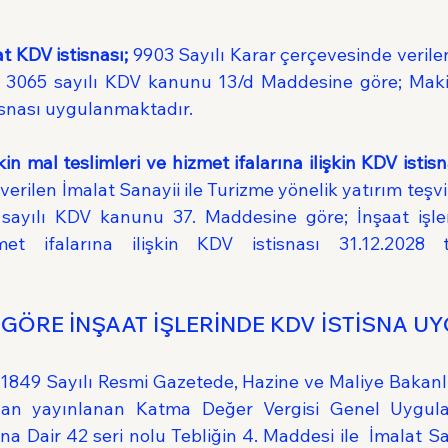
t KDV istisnası;
 9903 Sayılı Karar çerçevesinde verile
e 3065 sayılı KDV kanunu 13/d Maddesine göre; Maki
isnası uygulanmaktadır.
şkin mal teslimleri ve hizmet ifalarına ilişkin KDV istisn
erilen İmalat Sanayii ile Turizme yönelik yatırım teşvik
 sayılı KDV kanunu 37. Maddesine göre; İnşaat
işle
met ifalarına ilişkin KDV istisnası 31.12.2028 t
 GÖRE İNŞAAT İŞLERİNDE KDV İSTİSNA 
31849 Sayılı Resmi Gazetede, Hazine ve Maliye Bakanlığ
ndan yayınlanan Katma Değer Vergisi Genel Uygula
na Dair 42 seri nolu Tebliğin 4. Maddesi ile  İmalat Sa