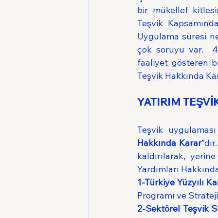
bir mükellef kitles
Teşvik Kapsamındak
Uygulama süresi ned
çok soruyu var.  4
faaliyet gösteren b
Teşvik Hakkında Kar
YATIRIM TEŞVİ
Teşvik uygulamas
Hakkında Karar
”dır
kaldırılarak, yerin
Yardımları Hakkında
1-Türkiye Yüzyılı K
Programı ve Stratej
2-Sektörel Teşvik S