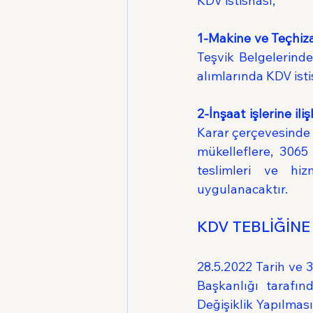
KDV istisnası;
1-Makine ve Teçhiza
Teşvik Belgelerind
alımlarında KDV ist
2-İnşaat işlerine ili
Karar çerçevesinde v
mükelleflere, 3065
teslimleri ve hiz
uygulanacaktır.
KDV TEBLİĞİNE
28.5.2022 Tarih ve 
Başkanlığı tarafı
Değişiklik Yapılması