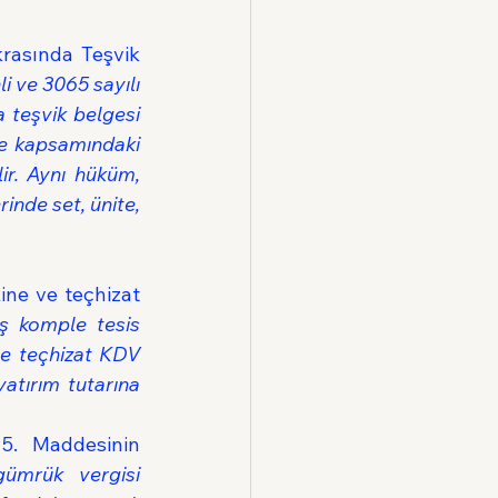
krasında Teşvik 
i ve 3065 sayılı 
 teşvik belgesi 
ge kapsamındaki 
ir. Aynı hüküm, 
inde set, ünite, 
ne ve teçhizat 
ş komple tesis 
e teçhizat KDV 
atırım tutarına 
5. Maddesinin 
ümrük vergisi 