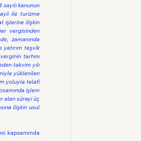
 sayılı kanunun 
ii ile turizme 
işlerine ilişkin 
er vergisinden 
de, zamanında 
 yatırım teşvik 
erginin tarhını 
den takvim yılı 
iyle yüklenilen 
m yoluyla telafi 
psamında işlem 
r alan süreyi üç 
a ilişkin usul 
esi kapsamında 