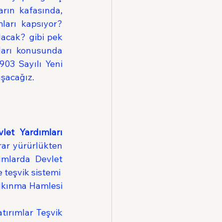
rın kafasında, 
ları kapsıyor? 
acak? gibi pek 
arı konusunda 
03 Sayılı Yeni 
ışacağız.
let Yardımları 
ar yürürlükten 
ımlarda Devlet 
teşvik sistemi 
lkınma Hamlesi 
tırımlar Teşvik 