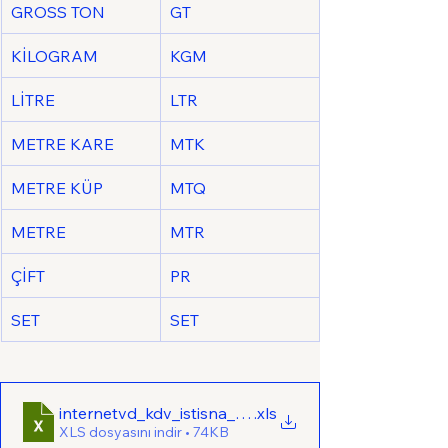
GROSS TON
GT
KİLOGRAM
KGM
LİTRE
LTR
METRE KARE
MTK
METRE KÜP
MTQ
METRE
MTR
ÇİFT
PR
SET
SET
internetvd_kdv_istisna_talep_mal_hizmet_liste_orn
.xls
XLS dosyasını indir • 74KB