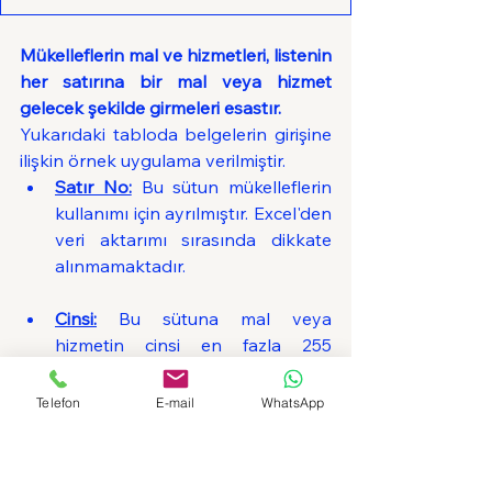
Mükelleflerin mal ve hizmetleri, listenin 
her satırına bir mal veya hizmet 
gelecek şekilde girmeleri esastır.
Yukarıdaki tabloda belgelerin girişine 
ilişkin örnek uygulama verilmiştir.
Satır No:
 Bu sütun mükelleflerin 
kullanımı için ayrılmıştır. Excel'den 
veri aktarımı sırasında dikkate 
alınmamaktadır.
Cinsi:
 Bu sütuna mal veya 
hizmetin cinsi en fazla 255 
karakter olacak şekilde 
girilmelidir. 255 karakteri aşan 
Telefon
E-mail
WhatsApp
durumlarda sistem, girilen değerin 
ilk 255 karakterini kaydedecektir.