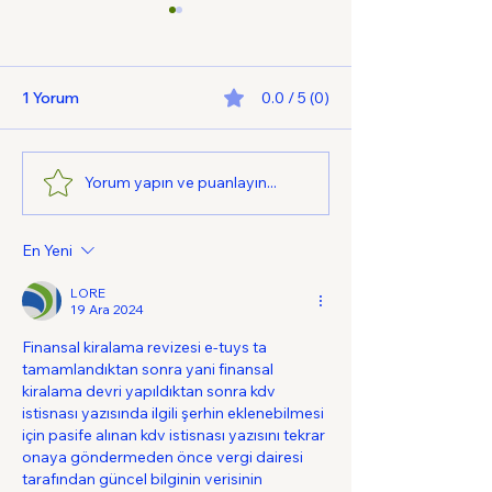
1 Yorum
0.0 / 5 (0)
Yorum yapın ve puanlayın...
Yatırım Teşvik Belgesi
Yatırım Teşvik B
Kapsamında KDV
İnşaat İşleri KD
İstisnası Yazısı Alınması
İstisnası Uygul
En Yeni
Başvuru Kılavuz
İmalat Sanayii İ
LORE
Turizme Yönelik
19 Ara 2024
Teşvik KDV İsti
Finansal kiralama revizesi e-tuys ta 
Alımı
tamamlandıktan sonra yani finansal 
kiralama devri yapıldıktan sonra kdv 
istisnası yazısında ilgili şerhin eklenebilmesi 
için pasife alınan kdv istisnası yazısını tekrar 
onaya göndermeden önce vergi dairesi 
tarafından güncel bilginin verisinin 