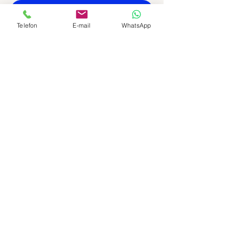
Telefon
E-mail
WhatsApp
Bize göndermek istediğiniz bir dosya var
mı ?
Dosya Yükle
Gönder