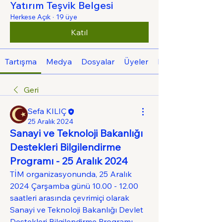
Yatırım Teşvik Belgesi
Herkese Açık
·
19 üye
Katıl
Tartışma
Medya
Dosyalar
Üyeler
Hakkında
Geri
Sefa KILIÇ
25 Aralık 2024
Sanayi ve Teknoloji Bakanlığı
Destekleri Bilgilendirme
Programı - 25 Aralık 2024
TİM organizasyonunda, 25 Aralık 
2024 Çarşamba günü 10.00 - 12.00 
saatleri arasında çevrimiçi olarak 
Sanayi ve Teknoloji Bakanlığı Devlet 
Destekleri Bilgilendirme Programı 