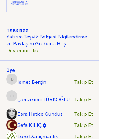
撰寫留言......
Hakkında
Yatırım Teşvik Belgesi Bilgilendirme
ve Paylaşım Grubuna Hoş
...
Devamını oku
Üye
Ismet Berçin
Takip Et
Ismet Berçin
gamze inci TÜRKOĞLU
gamze inci TÜRKOĞLU
Takip Et
Esra Hatice Gündüz
Takip Et
Sefa KILIÇ
Takip Et
Lore Danışmanlık
Takip Et