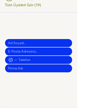
Tüm Üyeleri Gör (19)
Size Nasıl Ulaşalım...
*
Telefon
E-Posta
Online Görüşme
Kısaca talebinizi anlatır mısınız?
*