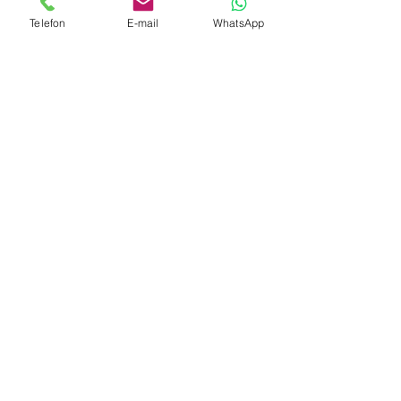
Telefon
E-mail
WhatsApp
Size Nasıl Ulaşalım...
*
Telefon
E-Posta
Online Görüşme
Kısaca talebinizi anlatır mısınız?
*
Bize göndermek istediğiniz bir dosya var
mı ?
Dosya Yükle